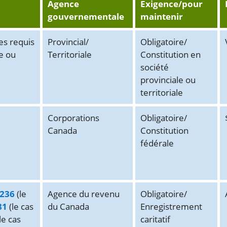
Agence
Exigence/pour
gouvernementale
maintenir
es requis
Provincial/
Obligatoire/
e ou
Territoriale
Constitution en
société
provinciale ou
territoriale
Corporations
Obligatoire/
Canada
Constitution
fédérale
236
(le
Agence du revenu
Obligatoire/
81
(le cas
du Canada
Enregistrement
le cas
caritatif